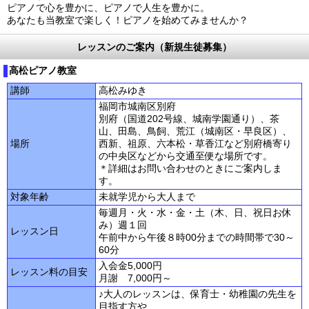
ピアノで心を豊かに、ピアノで人生を豊かに。
あなたも当教室で楽しく！ピアノを始めてみませんか？
レッスンのご案内（新規生徒募集）
高松ピアノ教室
講師
高松みゆき
福岡市城南区別府
別府（国道202号線、城南学園通り）、茶
山、田島、鳥飼、荒江（城南区・早良区）、
場所
西新、祖原、六本松・草香江など別府橋寄り
の中央区などから交通至便な場所です。
＊詳細はお問い合わせのときにご案内しま
す。
対象年齢
未就学児から大人まで
毎週月・火・水・金・土（木、日、祝日お休
み）週１回
レッスン日
午前中から午後８時00分までの時間帯で30～
60分
入会金5,000円
レッスン料の目安
月謝 7,000円～
♪大人のレッスンは、保育士・幼稚園の先生を
目指す方や