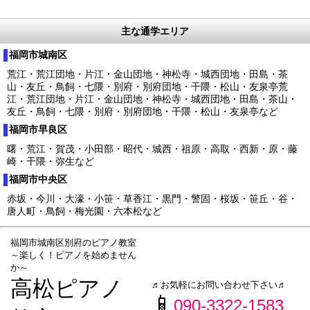
主な通学エリア
福岡市城南区
荒江・荒江団地・片江・金山団地・神松寺・城西団地・田島・茶
山・友丘・鳥飼・七隈・別府・別府団地・干隈・松山・友泉亭荒
江・荒江団地・片江・金山団地・神松寺・城西団地・田島・茶山・
友丘・鳥飼・七隈・別府・別府団地・干隈・松山・友泉亭など
福岡市早良区
曙・荒江・賀茂・小田部・昭代・城西・祖原・高取・西新・原・藤
崎・干隈・弥生など
福岡市中央区
赤坂・今川・大濠・小笹・草香江・黒門・警固・桜坂・笹丘・谷・
唐人町・鳥飼・梅光園・六本松など
福岡市城南区別府のピアノ教室
～楽しく！ピアノを始めません
か～
高松ピアノ
♬お気軽にお問い合わせ下さい♬
📱
090-3322-1583