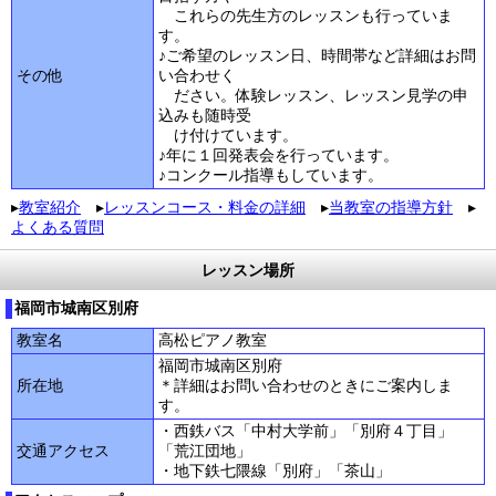
これらの先生方のレッスンも行っていま
す。
♪ご希望のレッスン日、時間帯など詳細はお問
その他
い合わせく
ださい。体験レッスン、レッスン見学の申
込みも随時受
け付けています。
♪年に１回発表会を行っています。
♪コンクール指導もしています。
▸
教室紹介
▸
レッスンコース・料金の詳細
▸
当教室の指導方針
▸
よくある質問
レッスン場所
福岡市城南区別府
教室名
高松ピアノ教室
福岡市城南区別府
所在地
＊詳細はお問い合わせのときにご案内しま
す。
・西鉄バス「中村大学前」「別府４丁目」
交通アクセス
「荒江団地」
・地下鉄七隈線「別府」「茶山」