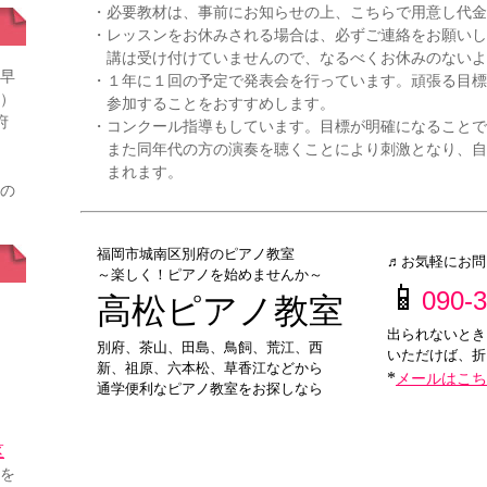
・必要教材は、事前にお知らせの上、こちらで用意し代金
・レッスンをお休みされる場合は、必ずご連絡をお願いし
講は受け付けていませんので、なるべくお休みのないよ
早
・１年に１回の予定で発表会を行っています。頑張る目標
）
参加することをおすすめします。
府
・コンクール指導もしています。目標が明確になることで
また同年代の方の演奏を聴くことにより刺激となり、自
」
まれます。
の
福岡市城南区別府のピアノ教室
♬お気軽にお問
～楽しく！ピアノを始めませんか～
📱
090-
高松ピアノ教室
出られないとき
別府、茶山、田島、鳥飼、荒江、西
いただけば、折
新、祖原、六本松、草香江などから
*
メールはこち
通学便利なピアノ教室をお探しなら
区
を