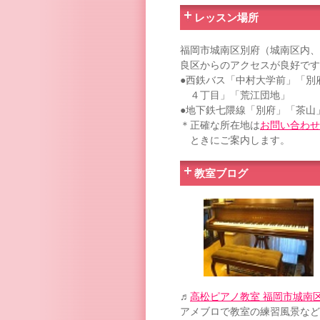
レッスン場所
福岡市城南区別府（城南区内、
良区からのアクセスが良好です
●西鉄バス「中村大学前」「別
４丁目」「荒江団地」
●地下鉄七隈線「別府」「茶山
＊正確な所在地は
お問い合わせ
ときにご案内します。
教室ブログ
♬
高松ピアノ教室 福岡市城南
アメブロで教室の練習風景など