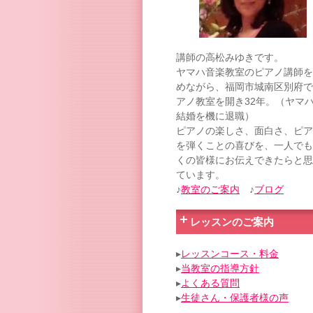
講師の高松みゆきです。
ヤマハ音楽教室のピアノ講師を
めながら、福岡市城南区別府で
アノ教室を開き32年。（ヤマ
結婚を機に退職）
ピアノの楽しさ、面白さ、ピア
を弾くことの喜びを、一人でも
くの皆様にお伝えできたらと思
ています。
♪
教室のご案内
♪
ブログ
レッスンのご案内
▸
レッスンコース・料金
▸
当教室の指導方針
▸
よくある質問
▸
生徒さん・保護者様の声