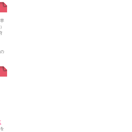
早
）
府
」
の
区
を