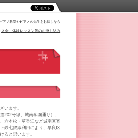
ピアノ教室やピアノの先生をお探しなら
入会、体験レッスン等のお申し込み
ざいます。
道202号線、城南学園通り）、
、六本松・草香江など城南区寄
下鉄七隈線利用により、早良区
けると思います。