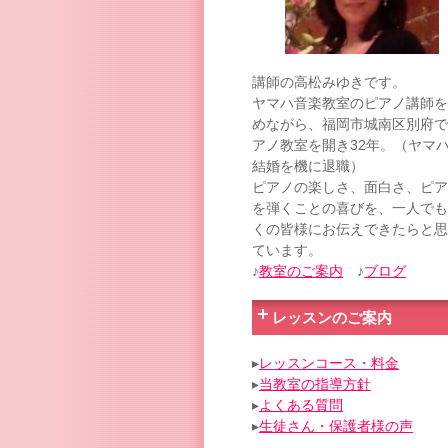
講師の高松みゆきです。
ヤマハ音楽教室のピアノ講師を
めながら、福岡市城南区別府で
アノ教室を開き32年。（ヤマ
結婚を機に退職）
ピアノの楽しさ、面白さ、ピア
を弾くことの喜びを、一人でも
くの皆様にお伝えできたらと思
ています。
♪
教室のご案内
♪
ブログ
レッスンのご案内
▸
レッスンコース・料金
▸
当教室の指導方針
▸
よくある質問
▸
生徒さん・保護者様の声