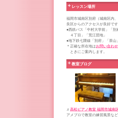
レッスン場所
福岡市城南区別府（城南区内、
良区からのアクセスが良好です
●西鉄バス「中村大学前」「別
４丁目」「荒江団地」
●地下鉄七隈線「別府」「茶山
＊正確な所在地は
お問い合わせ
ときにご案内します。
教室ブログ
♬
高松ピアノ教室 福岡市城南
アメブロで教室の練習風景など