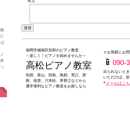
本文
務
ピ
ハは
福岡市城南区別府のピアノ教室
♬お気軽にお問
ノ
～楽しく！ピアノを始めませんか～
📱
多
090-
高松ピアノ教室
っ
出られないとき
別府、茶山、田島、鳥飼、荒江、西
いただけば、折
新、祖原、六本松、草香江などから
*
メールはこち
通学便利なピアノ教室をお探しなら